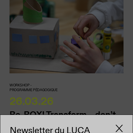
WORKSHOP -
PROGRAMME PÉDAGOGIQUE
26.03.26
Re-BOX! Transform – don’t
build
Newsletter du LUCA