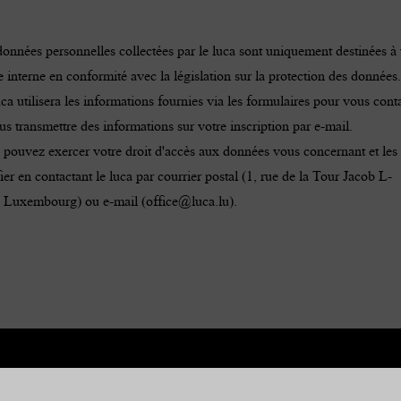
onnées personnelles collectées par le luca sont uniquement destinées à
 interne en conformité avec la législation sur la protection des données.
ca utilisera les informations fournies via les formulaires pour vous cont
us transmettre des informations sur votre inscription par e-mail.
pouvez exercer votre droit d'accès aux données vous concernant et les 
fier en contactant le luca par courrier postal (1, rue de la Tour Jacob L-
 Luxembourg) ou e-mail (office@luca.lu).