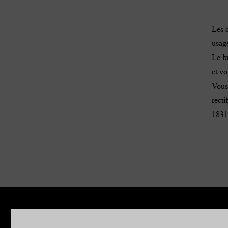
Les d
usage
Le lu
et vo
Vous 
recti
1831