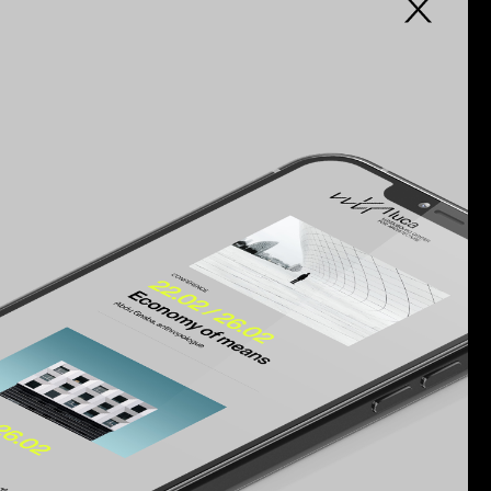
wsletter
haines conférences, vernissages,
shops, évènements phares et
ds projets, ne manquez rien de
 actualité.
S’inscrire à la newsletter