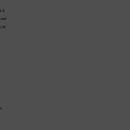
i à
ent
 et
s
.