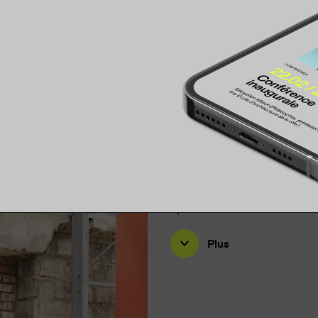
BIOGRAPHI
Laura Drouet & Olivier Lac
s)
Plus