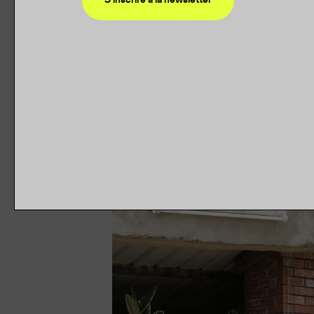
d-o-t-s (Laura Drouet, Olivier Lacrouts)