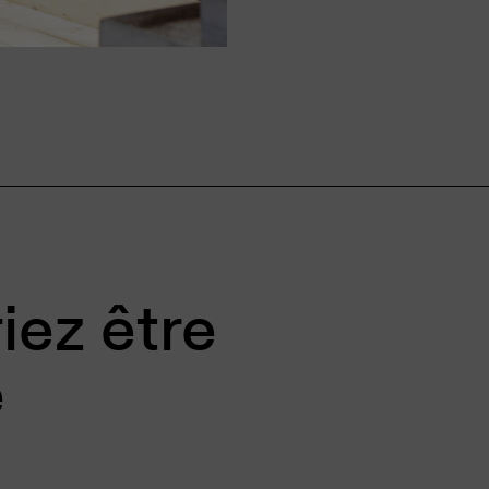
iez être
e