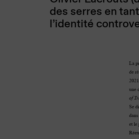
des serres en tant
l’identité controv
La pr
de ré
2021
une d
of T
Se di
dans 
et le
Réexa