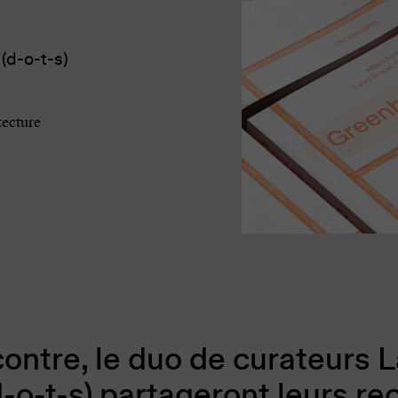
(d-o-t-s)
ecture
contre, le duo de curateurs 
d-o-t-s) partageront leurs r