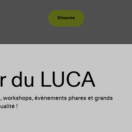
S'inscrire
LE LIVRE
r du LUCA
Greenhouse Stories A Crit
Microcosms
s, workshops, évènements phares et grands
Plus
alité !