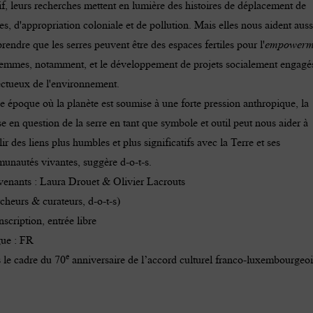
if, leurs recherches mettent en lumière des histoires de déplacement de
es, d'appropriation coloniale et de pollution. Mais elles nous aident auss
endre que les serres peuvent être des espaces fertiles pour l'
empowerm
femmes, notamment, et le développement de projets socialement engagés
ectueux de l'environnement.
 époque où la planète est soumise à une forte pression anthropique, la
e en question de la serre en tant que symbole et outil peut nous aider à
lir des liens plus humbles et plus significatifs avec la Terre et ses
unautés vivantes, suggère d-o-t-s.
rvenants : Laura Drouet & Olivier Lacrouts
cheurs & curateurs, d-o-t-s)
nscription, entrée libre
ue : FR
e
 le cadre du
70
anniversaire de l’accord culturel franco-luxembourgeoi