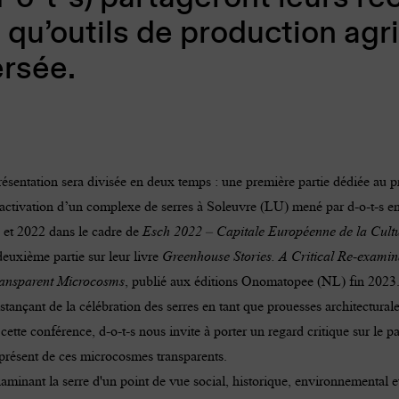
 qu’outils de production agri
ersée.
ésentation sera divisée en deux temps : une première partie dédiée au p
activation d’un complexe de serres à Soleuvre (LU) mené par d-o-t-s en
 et 2022 dans le cadre de
Esch 2022 – Capitale Européenne de la Cult
euxième partie sur leur livre
Greenhouse Stories. A Critical Re-examin
ransparent Microcosms
, publié aux éditions Onomatopee (NL) fin 2023
stançant de la célébration des serres en tant que prouesses architecturale
cette conférence, d-o-t-s nous invite à porter un regard critique sur le p
 présent de ces microcosmes transparents.
minant la serre d'un point de vue social, historique, environnemental e