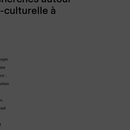
-culturelle à
rojet
tre
ure
;
ation
.
s,
assé
t