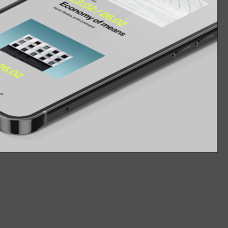
E
routs (chercheurs & curateurs, d-o-t-