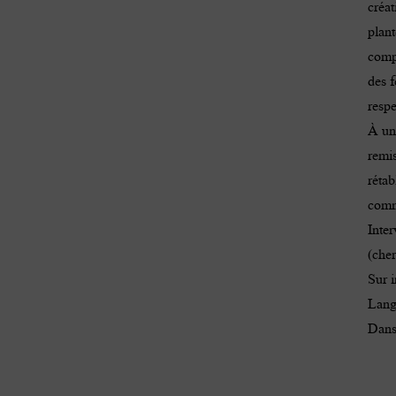
créat
plant
compr
des 
resp
À une
remis
rétab
comm
Inte
(cher
Sur i
Lang
Dans