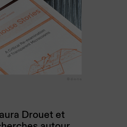
© d-o-t-s
Laura Drouet et
echerches autour