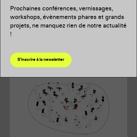
01.10.26 / 04.10.26
Prochaines conférences, vernissages,
workshops, évènements phares et grands
Journées de l’Architecture
projets, ne manquez rien de notre actualité
Luxembourgeoise 2026
!
(Ré)imaginer nos espaces quotidiens
S'inscrire à la newsletter