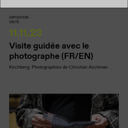
EXPOSITION -
VISITE
11.11.23
Visite guidée avec le
photographe (FR/EN)
Kirchberg. Photographies de Christian Aschman