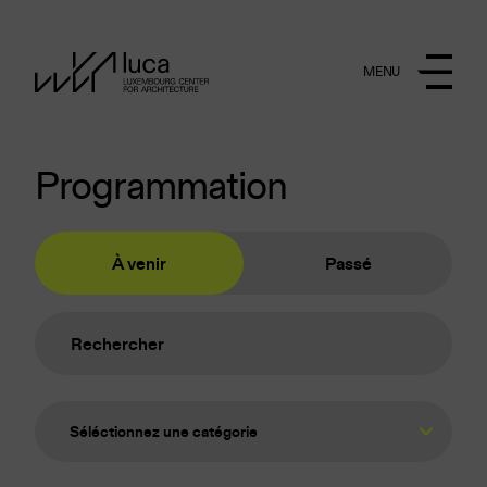
Aller au contenu principal
MENU
Programmation
À venir
Passé
Séléctionnez une catégorie