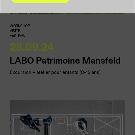
WORKSHOP -
VISITE -
FESTIVAL
28.09.24
LABO Patrimoine Mansfeld
Excursion + atelier pour enfants (8-12 ans)