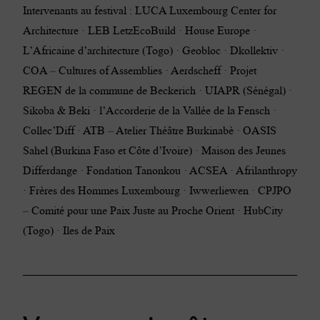
Intervenants au festival : LUCA Luxembourg Center for
Architecture · LEB LetzEcoBuild · House Europe ·
L’Africaine d’architecture (Togo) · Geobloc · Dkollektiv ·
COA – Cultures of Assemblies · Aerdscheff · Projet
REGEN de la commune de Beckerich · UIAPR (Sénégal) ·
Sikoba & Beki · l’Accorderie de la Vallée de la Fensch ·
Collec’Diff · ATB – Atelier Théâtre Burkinabè · OASIS
Sahel (Burkina Faso et Côte d’Ivoire) · Maison des Jeunes
Differdange · Fondation Tanonkou · ACSEA · Afrilanthropy
· Frères des Hommes Luxembourg · Iwwerliewen · CPJPO
– Comité pour une Paix Juste au Proche Orient · HubCity
(Togo) · Iles de Paix