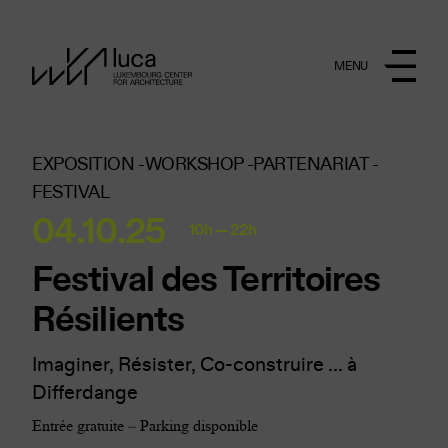
Aller au contenu principal
MENU
EXPOSITION -
WORKSHOP -
PARTENARIAT -
FESTIVAL
04.10.25
10h — 22h
Festival des Territoires
Résilients
Imaginer, Résister, Co-construire ... à
Differdange
Entrée gratuite – Parking disponible