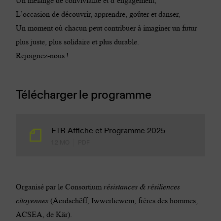
Un mélange de convivialité et d’engagement,
L’occasion de découvrir, apprendre, goûter et danser,
Un moment où chacun peut contribuer à imaginer un futur
plus juste, plus solidaire et plus durable.
Rejoignez-nous !
Télécharger le programme
FTR Affiche et Programme 2025
1.2 MO
PDF
Organisé par le Consortium
résistances & résiliences
citoyennes
(Äerdschëff, Iwwerliewem, frères des hommes,
ACSEA, de Kär).