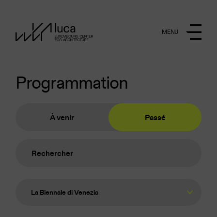
Aller au contenu principal
MENU
Programmation
À venir
Passé
La Biennale di Venezia