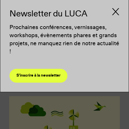
Newsletter du LUCA
Prochaines conférences, vernissages,
workshops, évènements phares et grands
projets, ne manquez rien de notre actualité
!
Vous pourriez être
S'inscrire à la newsletter
intéressé.e